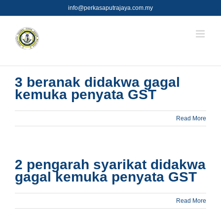
Skip
info@perkasaputrajaya.com.my
to
content
3 beranak didakwa gagal
kemuka penyata GST
Read More
2 pengarah syarikat didakwa
gagal kemuka penyata GST
Read More