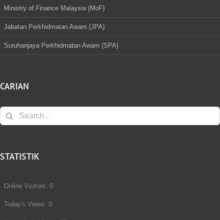
Ministry of Finance Malaysia (MoF)
Jabatan Perkhidmatan Awam (JPA)
Suruhanjaya Perkhidmatan Awam (SPA)
CARIAN
Search
for:
STATISTIK
Online Visitors:
0
Today's Views:
0