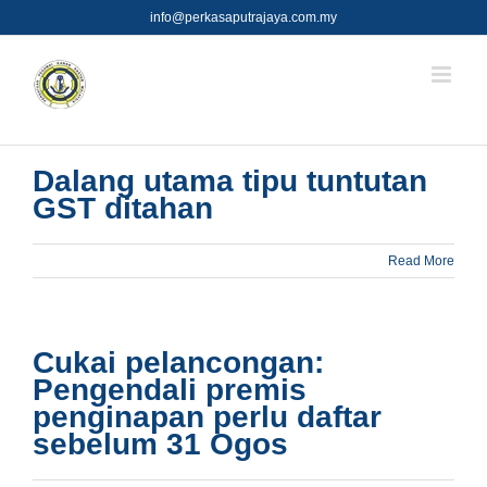
Skip
info@perkasaputrajaya.com.my
to
content
Dalang utama tipu tuntutan
GST ditahan
Read More
Cukai pelancongan:
Pengendali premis
penginapan perlu daftar
sebelum 31 Ogos