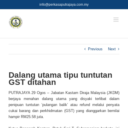
Skip
info@perkasaputrajaya.com.my
to
content
Previous
Next
Dalang utama tipu tuntutan
GST ditahan
PUTRAJAYA 29 Ogos – Jabatan Kastam Diraja Malaysia (JKDM)
berjaya menahan dalang utama yang disyaki terlibat dalam
penipuan tuntutan ‘pulangan balik’ atau refund melalui penyata
cukai barang dan perkhidmatan (GST) yang dianggarkan bernilai
hampir RM25.58 juta.