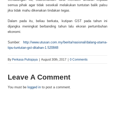
semua pihak agar tidak sesekali melakukan tuntutan balik palsu
jika tidak mahu dikenakan tindakan tegas.
Dalam pada itu, beliau berkata, kutipan GST pada tahun ini
dijangka me­ningkat berban­ding tahun lalu eko­ran per­tum­buhan
ekonomi.
Sumber:
http://www.utusan.com.my/berita/nasional/dalang-utama-
tipu-tuntutan-gst-ditahan-1.520848
By
Perkasa Putrajaya
|
August 30th, 2017
|
0 Comments
Leave A Comment
You must be
logged in
to post a comment.