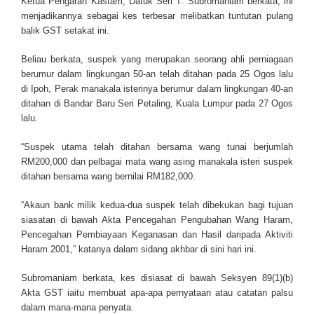
Ketua Pengarah Kastam, Datuk Seri T. Subromaniam berkata, ini
menjadikannya sebagai kes terbesar melibatkan tuntutan pulang
balik GST setakat ini.
Beliau berkata, suspek yang merupakan seorang ahli perniagaan
berumur dalam lingkungan 50-an telah ditahan pada 25 Ogos lalu
di Ipoh, Perak manakala isterinya berumur dalam lingkungan 40-an
ditahan di Bandar Baru Seri Peta­ling, Kuala Lumpur pada 27 Ogos
lalu.
“Suspek utama telah ditahan bersama wang tunai berjumlah
RM200,000 dan pelbagai mata wang asing manakala isteri suspek
ditahan bersama wang bernilai RM182,000.
“Akaun bank milik kedua-dua suspek telah dibekukan bagi tujuan
siasatan di bawah Akta Pencegahan Pengubahan Wang Haram,
Pencegahan Pembiayaan Keganasan dan Hasil daripada Aktiviti
Haram 2001,” katanya dalam sidang akhbar di sini hari ini.
Subromaniam berkata, kes disiasat di bawah Seksyen 89(1)(b)
Akta GST iaitu membuat apa-apa pernyataan atau catat­an palsu
dalam mana-mana penyata.