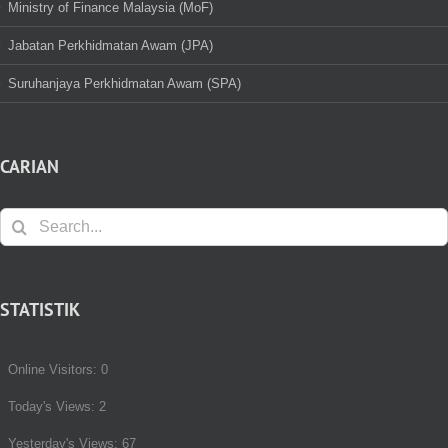
Ministry of Finance Malaysia (MoF)
Jabatan Perkhidmatan Awam (JPA)
Suruhanjaya Perkhidmatan Awam (SPA)
CARIAN
Search
for:
STATISTIK
Online Visitors:
0
Today's Views:
2
Yesterday's Views:
67