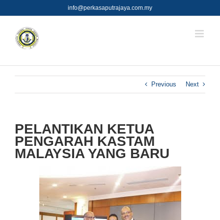
Skip
info@perkasaputrajaya.com.my
to
content
Previous
Next
PELANTIKAN KETUA
PENGARAH KASTAM
MALAYSIA YANG BARU