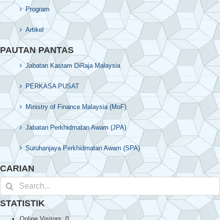
Program
Artikel
PAUTAN PANTAS
Jabatan Kastam DiRaja Malaysia
PERKASA PUSAT
Ministry of Finance Malaysia (MoF)
Jabatan Perkhidmatan Awam (JPA)
Suruhanjaya Perkhidmatan Awam (SPA)
CARIAN
Search
for:
STATISTIK
Online Visitors:
0