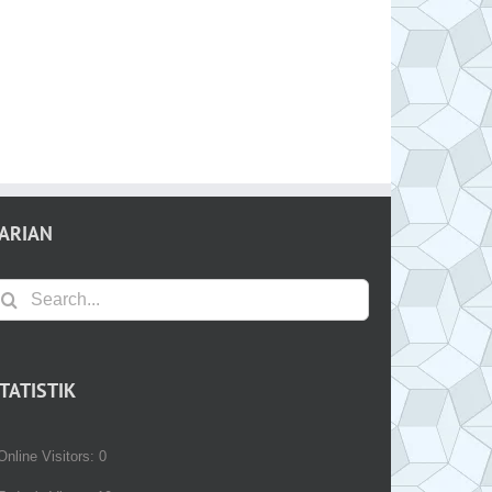
ARIAN
earch
r:
TATISTIK
Online Visitors:
0