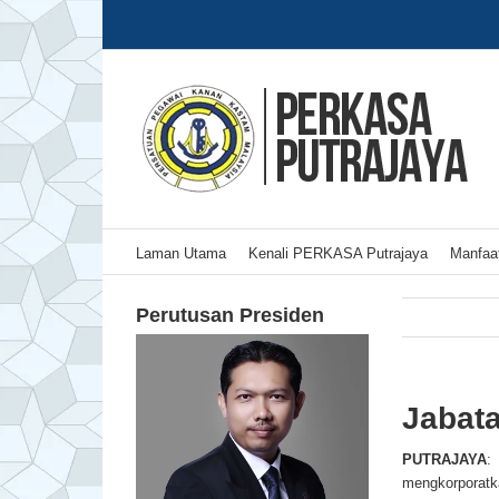
Skip
to
content
Laman Utama
Kenali PERKASA Putrajaya
Manfaat
Perutusan Presiden
Jabata
PUTRAJAYA
:
mengkorporatka