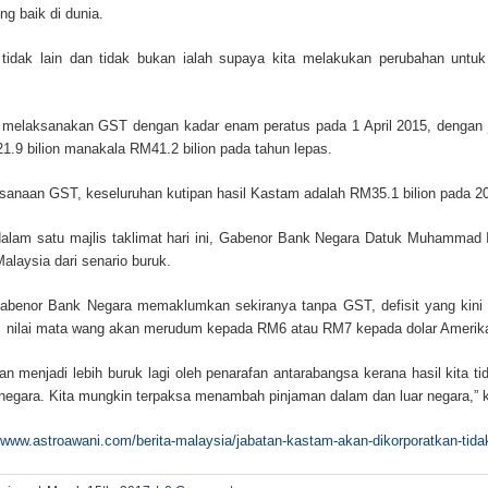
ng baik di dunia.
n tidak lain dan tidak bukan ialah supaya kita melakukan perubahan untuk
 melaksanakan GST dengan kadar enam peratus pada 1 April 2015, dengan j
1.9 bilion manakala RM41.2 bilion pada tahun lepas.
sanaan GST, keseluruhan kutipan hasil Kastam adalah RM35.1 bilion pada 2
 dalam satu majlis taklimat hari ini, Gabenor Bank Negara Datuk Muhamm
laysia dari senario buruk.
abenor Bank Negara memaklumkan sekiranya tanpa GST, defisit yang kini 
in nilai mata wang akan merudum kepada RM6 atau RM7 kepada dolar Amerik
kan menjadi lebih buruk lagi oleh penarafan antarabangsa kerana hasil kita
egara. Kita mungkin terpaksa menambah pinjaman dalam dan luar negara,”
//www.astroawani.com/berita-malaysia/jabatan-kastam-akan-dikorporatkan-tida