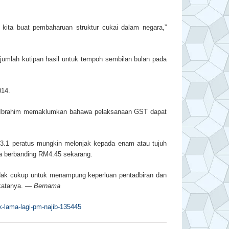
 kita buat pembaharuan struktur cukai dalam negara,”
umlah kutipan hasil untuk tempoh sembilan bulan pada
014.
ad Ibrahim memaklumkan bahawa pelaksanaan GST dapat
3.1 peratus mungkin melonjak kepada enam atau tujuh
a berbanding RM4.45 sekarang.
 tidak cukup untuk menampung keperluan pentadbiran dan
 katanya. —
Bernama
k-lama-lagi-pm-najib-135445