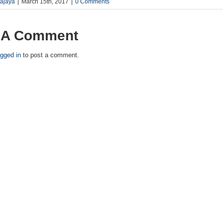
rajaya
|
March 15th, 2017
|
0 Comments
 A Comment
ogged in
to post a comment.