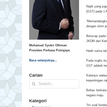
Najib yang ju
(GST) pada 1 A
“Memandangka
dengan skim pe
Berucap pada 
JKDM dan Ketu
Mohamad Syukri Othman
Presiden Perkasa Putrajaya
Hadir sama ia
Baca selanjutnya...
Pada majlis it
GST adalah te
Carian
Katanya walau
kepentingan ra
Search
for:
Beliau berkat
negara maju.
Kategori
“Ini soal fund