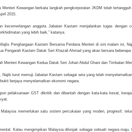
ga Menteri Kewangan berkata langkah pengkorporatan JKDM telah tertangguh
pril 2015.
n kecemerlangan anggota Jabatan Kastam menjalankan tugas dengan cem
rkhidmatan yang lebih baik,” katanya.
Majlis Penghargaan Kastam Bersama Perdana Menteri di sini malam ini, Naj
a Pengarah Kastam Datuk Seri Khazali Ahmad yang akan bersara beberapa ha
lah Menteri Kewangan Kedua Datuk Seri Johari Abdul Ghani dan Timbalan Me
u, Najib turut memuji Jabatan Kastam sebagai wira yang telah menyelamatk
rbukti berjaya menyelamatkan ekonomi negara.
pun pelaksanaan GST dikritik dan dibantah dengan kata-kata kesat, keraja
kyat.
a Malaysia memerlukan satu sistem percukaian yang moden, progresif, tel
amental. Kalau mengimpikan Malaysia dilonjak sebagai sebuah negara maju,