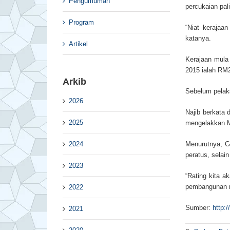
Pengumuman
percukaian pali
Program
“Niat kerajaa
katanya.
Artikel
Kerajaan mula
2015 ialah RM2
Arkib
Sebelum pelak
2026
Najib berkata
2025
mengelakkan Ma
2024
Menurutnya, G
peratus, sela
2023
“Rating kita a
pembangunan n
2022
Sumber:
http:
2021