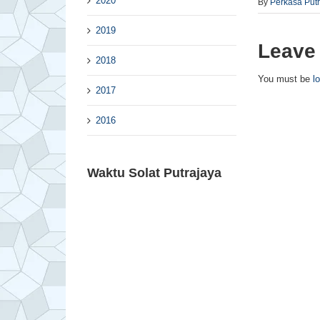
2020
By
Perkasa Put
2019
Leave
2018
You must be
l
2017
2016
Waktu Solat Putrajaya