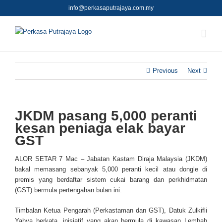
Skip
info@perkasaputrajaya.com.my
to
content
Previous
Next
JKDM pasang 5,000 peranti
kesan peniaga elak bayar
GST
ALOR SETAR 7 Mac – Jabatan Kastam Diraja Malaysia (JKDM)
bakal memasang sebanyak 5,000 peranti kecil atau dongle di
premis yang berdaftar sistem cukai barang dan perkhidmatan
(GST) bermula pertengahan bulan ini.
Timbalan Ketua Pengarah (Perkastaman dan GST), Datuk Zulkifli
Yahya berkata, inisiatif yang akan bermula di kawasan Lembah