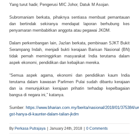
Yang turut hadir, Pengerusi MIC Johor, Datuk M Asojan.
Subromaniam berkata, pihaknya sentiasa membuat pemantauan
dan bertindak sekiranya mendapat laporan berhubung kes
penyamaran membabitkan anggota atau pegawai JKDM.
Dalam perkembangan lain, Jazlan berkata, pembinaan SJKT Bukit
Serampang Indah, menjadi bukti kerajaan Barisan Nasional (BN)
tidak pernah meminggirkan masyarakat India terutama dalam
aspek ekonomi, pendidikan dan kebajikan mereka.
“Semua aspek agama, ekonomi dan pendidikan kaum India
terutama dalam kawasan Parlimen Pulai sudah dibantu kerajaan
dan ia menunjukkan kerajaan prihatin terhadap kepelbagaian
bangsa di negara ini,” katanya.
Sumber:
https://www.bharian.com.my/berita/nasional/2018/01/375384/ur
gst-hanya-di-kaunter-dalam-talian-jkdm
By
Perkasa Putrajaya
|
January 24th, 2018
|
0 Comments