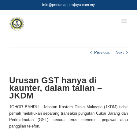
Skip
info@perkasaputrajaya.com.my
to
content
Previous
Next
Urusan GST hanya di
kaunter, dalam talian –
JKDM
JOHOR BAHRU: Jabatan Kastam Diraja Malaysia (JKDM) tidak
pernah melakukan sebarang transaksi pungutan Cukai Barang dan
Perkhidmatan (GST) secara terus menerusi pegawai atau
panggilan telefon.