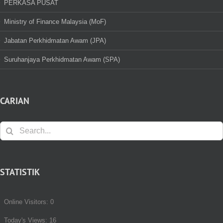
PERKASA PUSAT
Ministry of Finance Malaysia (MoF)
Jabatan Perkhidmatan Awam (JPA)
Suruhanjaya Perkhidmatan Awam (SPA)
CARIAN
Search
for:
STATISTIK
Online Visitors:
0
Today's Views:
16