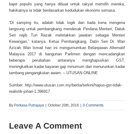
bajet populis yang hanya dibuat untuk rakyat memilih mereka,
hakikatnya ia tidak berdasarkan kedudukan ekonomi semasa.
“Di samping itu, adalah tidak logik dan tiada kena mengena
langsung untuk pembangkang mendesak Perdana Menteri, Datuk
Seri najib Tun Razak meletakkan jawatan sebagai Menteri
Kewangan,” katanya. Ketua Pembangkang, Datin Seri Dr. Wan
Azizah Wan Ismail hari ini mengumumkan Belanjawan Alternatif
Malaysia 2017 di bangunan Parlimen dengan mencadangkan
beberapa perubahan antaranya menghapuskan GST,
meningkatkan kadar bayaran gaji minumum dan menurunkan kadar
tambang pengangkutan awam. – UTUSAN ONLINE
Sumber: http://www.utusan.com.my/berita/terkini/hapus-gst-tidak-
realistik-johari-1.396917
By
Perkasa Putrajaya
|
October 20th, 2016
|
0 Comments
Leave A Comment