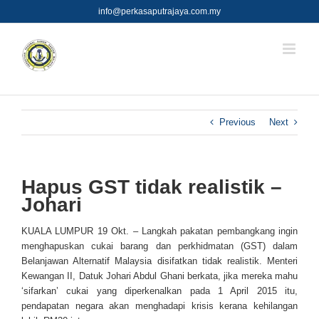
Skip
info@perkasaputrajaya.com.my
to
content
Previous
Next
Hapus GST tidak realistik –
Johari
KUALA LUMPUR 19 Okt. – Langkah pakatan pembangkang ingin
menghapuskan cukai barang dan perkhidmatan (GST) dalam
Belanjawan Alternatif Malaysia disifatkan tidak realistik. Menteri
Kewangan II, Datuk Johari Abdul Ghani berkata, jika mereka mahu
‘sifarkan’ cukai yang diperkenalkan pada 1 April 2015 itu,
pendapatan negara akan menghadapi krisis kerana kehilangan