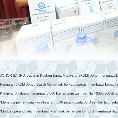
JOHOR BAHRU: Jabatan Kastam Diraja Malaysia (JKDM) Johor menggagalkan cu
Pengarah JKDM Johor, Sazali Mohamad, berkata operasi membawa kepada pena
Katanya, pihaknya merampas 3,000 liter air zam zam bernilai RM66,000 di la
“Menerusi pemeriksaan kira-kira jam 3.45 petang pada 30 Disember lalu, seb
“Modus operandi ialah membuat ikrar tidak benar dan lori turut membawa da