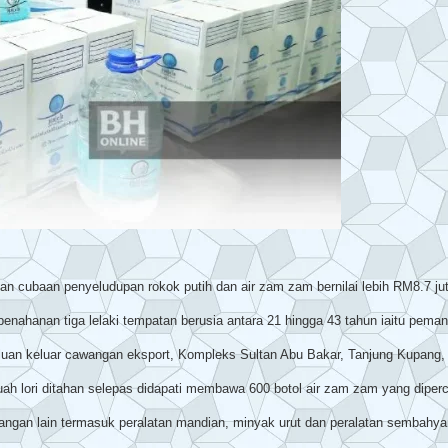
baan penyeludupan rokok putih dan air zam zam bernilai lebih RM8.7 juta 
hanan tiga lelaki tempatan berusia antara 21 hingga 43 tahun iaitu pemand
luan keluar cawangan eksport, Kompleks Sultan Abu Bakar, Tanjung Kupang, d
uah lori ditahan selepas didapati membawa 600 botol air zam zam yang diperc
gangan lain termasuk peralatan mandian, minyak urut dan peralatan sembahya