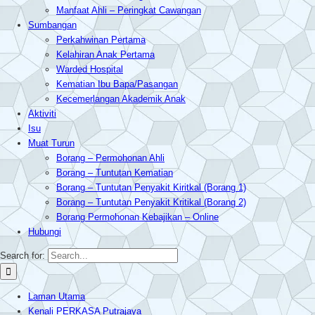
Manfaat Ahli – Peringkat Cawangan
Sumbangan
Perkahwinan Pertama
Kelahiran Anak Pertama
Warded Hospital
Kematian Ibu Bapa/Pasangan
Kecemerlangan Akademik Anak
Aktiviti
Isu
Muat Turun
Borang – Permohonan Ahli
Borang – Tuntutan Kematian
Borang – Tuntutan Penyakit Kiritkal (Borang 1)
Borang – Tuntutan Penyakit Kritikal (Borang 2)
Borang Permohonan Kebajikan – Online
Hubungi
Search for:
Laman Utama
Kenali PERKASA Putrajaya