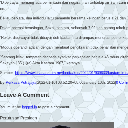
“Dipercayai memang ada permintaan dari negara jiran terhadap air zam zam i
ini.
Beliau berkata, dua individu iaitu pemandu bersama kelindan berusia 21 da
Dalam operasi berasingan, Sazali berkata, sebanyak 7.92 juta batang rokok pu
“Rokok dipercayai tidak dibayar duti kastam itu dirampas menerusi pemeriks
“Modus operandi adalah dengan membuat pengikraran tidak benar dan mengelir
“Seorang lelaki tempatan daripada syarikat perkapalan berusia 43 tahun di
Seksyen 135 (1)(a) Akta Kastam 1967,” katanya.
Sumber:
https://www.bharian.com.my/berita/kes/2022/01/909633/kastam-kes
By
Perkasa Putrajaya
|
2022-01-10T08:52:20+08:00
January 10th, 2022
|
0 Com
Leave A Comment
You must be
logged in
to post a comment.
Perutusan Presiden