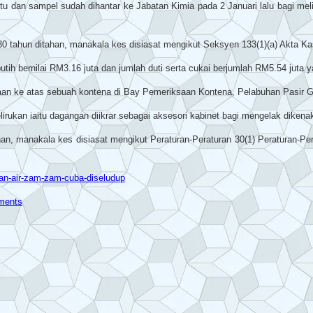
tu dan sampel sudah dihantar ke Jabatan Kimia pada 2 Januari lalu bagi mel
n 30 tahun ditahan, manakala kes disiasat mengikut Seksyen 133(1)(a) Akta 
tih bernilai RM3.16 juta dan jumlah duti serta cukai berjumlah RM5.54 juta y
aan ke atas sebuah kontena di Bay Pemeriksaan Kontena, Pelabuhan Pasir Gud
ukan iaitu dagangan diikrar sebagai aksesori kabinet bagi mengelak dikenaka
tahan, manakala kes disiasat mengikut Peraturan-Peraturan 30(1) Peraturan-
an-air-zam-zam-cuba-diseludup
ments