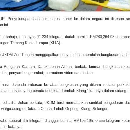
: Penyeludupan dadah menerusi kurier ke dalam negara ini dikesan s
n ini.
n ini sahaja, sebanyak 11.234 kilogram dadah bernilai RM280,264.98 diram
angan Terbang Kuala Lumpur (KLIA).
ini JKDM Zon Tengah menggagalkan penyeludupan sembilan bungkusan dadah j
a Pengarah Kastam, Datuk Johari Alifiah, berkata kiriman bungkusan kecil
etik, penyambung rambut, permainan video dan hadiah.
h hasil daripada imbasan ke atas bungkusan yang dikirim melalui perkhidm
alah individu yang berada di sekitar Lembah Klang,” katanya dalam sidang m
media itu, Johari berkata, JKDM turut mematahkan sindiket pengedaran da
 warga asing di Dataran Ocean, Lebuh Gopeng, Klang, Selangor.
yabu seberat 3.5 kilogram dianggar bernilai RM195,195; 0.555 kilogram keta
itu,” katanya.