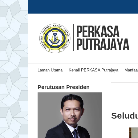
Skip
to
content
Laman Utama
Kenali PERKASA Putrajaya
Manfaat
Perutusan Presiden
Seludu