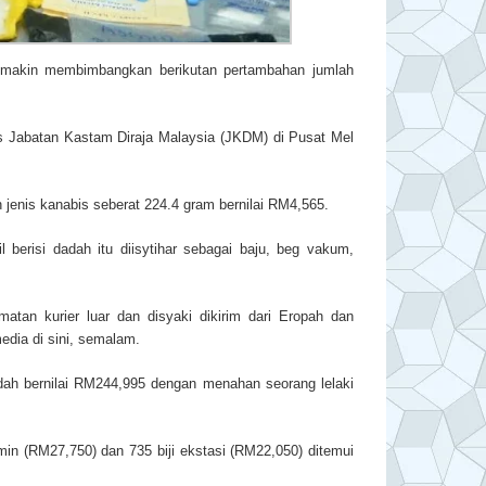
emakin membimbangkan berikutan pertambahan jumlah
pas Jabatan Kastam Diraja Malaysia (JKDM) di Pusat Mel
enis kanabis seberat 224.4 gram bernilai RM4,565.
 berisi dadah itu diisytihar sebagai baju, beg vakum,
atan kurier luar dan disyaki dikirim dari Eropah dan
edia di sini, semalam.
dah bernilai RM244,995 dengan menahan seorang lelaki
min (RM27,750) dan 735 biji ekstasi (RM22,050) ditemui