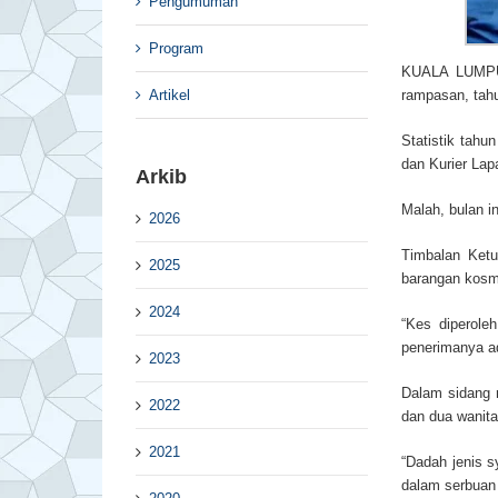
Pengumuman
Program
KUALA LUMPUR
Artikel
rampasan, tahu
Statistik tahu
dan Kurier Lap
Arkib
Malah, bulan 
2026
Timbalan Ketu
2025
barangan kosm
2024
“Kes diperole
penerimanya ad
2023
Dalam sidang 
2022
dan dua wanita
2021
“Dadah jenis s
dalam serbuan 