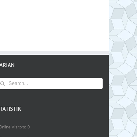
ARIAN
earch
r:
TATISTIK
Online Visitors:
0