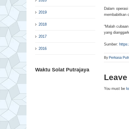
2020
Dalam operasi
2019
membabitkan d
2018
“Malah cubaan
yang dianggark
2017
Sumber:
https
2016
By
Perkasa Put
Waktu Solat Putrajaya
Leave
You must be
l