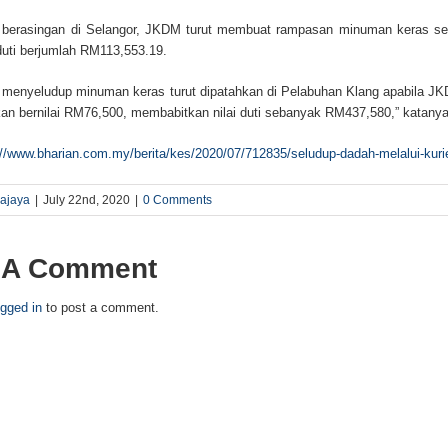
 berasingan di Selangor, JKDM turut membuat rampasan minuman keras ser
uti berjumlah RM113,553.19.
 menyeludup minuman keras turut dipatahkan di Pelabuhan Klang apabila 
an bernilai RM76,500, membabitkan nilai duti sebanyak RM437,580,” katanya
://www.bharian.com.my/berita/kes/2020/07/712835/seludup-dadah-melalui-kuri
rajaya
|
July 22nd, 2020
|
0 Comments
 A Comment
ogged in
to post a comment.