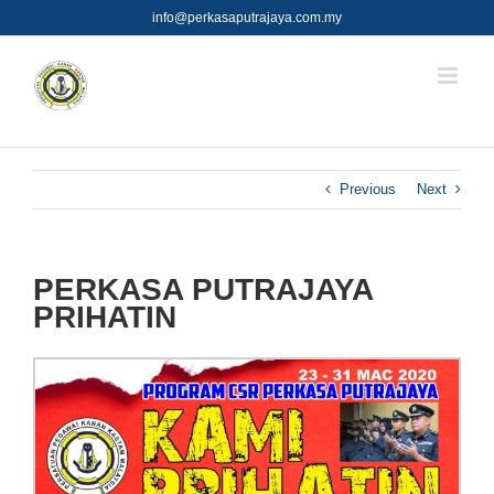
Skip
info@perkasaputrajaya.com.my
to
content
Previous
Next
PERKASA PUTRAJAYA
PRIHATIN