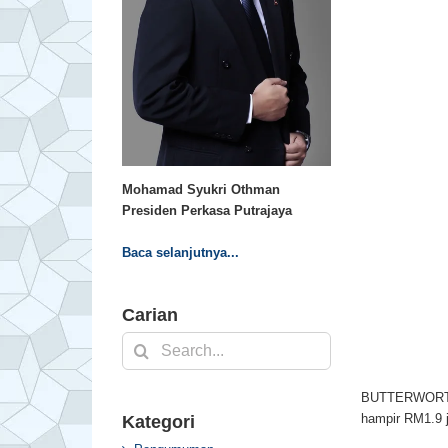
Mohamad Syukri Othman
Presiden Perkasa Putrajaya
Baca selanjutnya...
Carian
Search
for:
BUTTERWORTH: 
hampir RM1.9 j
Kategori