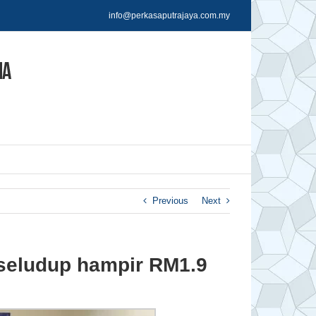
info@perkasaputrajaya.com.my
Previous
Next
seludup hampir RM1.9