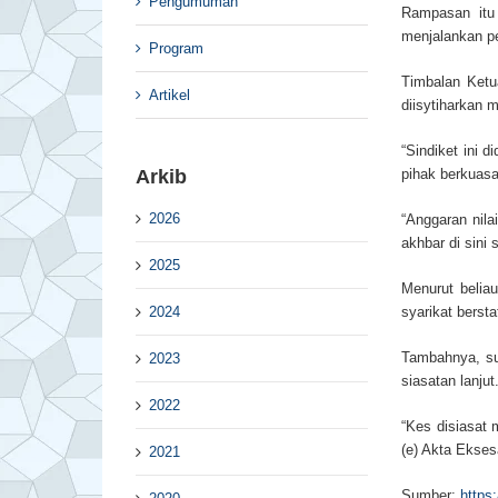
Pengumuman
Rampasan itu
menjalankan pe
Program
Timbalan Ketu
Artikel
diisytiharkan 
“Sindiket ini 
Arkib
pihak berkuasa
2026
“Anggaran nil
akhbar di sini
2025
Menurut belia
2024
syarikat berst
Tambahnya, sus
2023
siasatan lanjut
2022
“Kes disiasat 
(e) Akta Ekses
2021
Sumber:
https