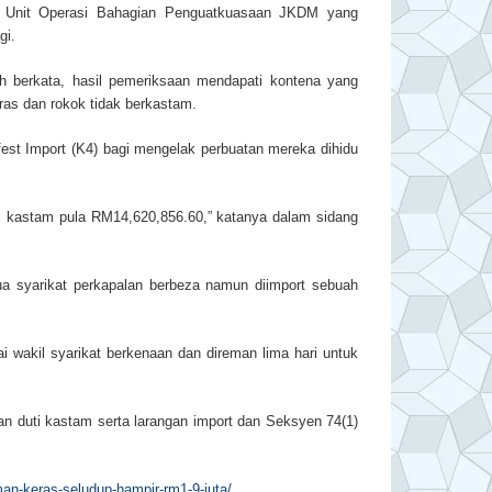
a Unit Operasi Bahagian Penguatkuasaan JKDM yang
gi.
 berkata, hasil pemeriksaan mendapati kontena yang
ras dan rokok tidak berkastam.
ifest Import (K4) bagi mengelak perbuatan mereka dihidu
ti kastam pula RM14,620,856.60,” katanya dalam sidang
ua syarikat perkapalan berbeza namun diimport sebuah
i wakil syarikat berkenaan dan direman lima hari untuk
n duti kastam serta larangan import dan Seksyen 74(1)
n-keras-seludup-hampir-rm1-9-juta/