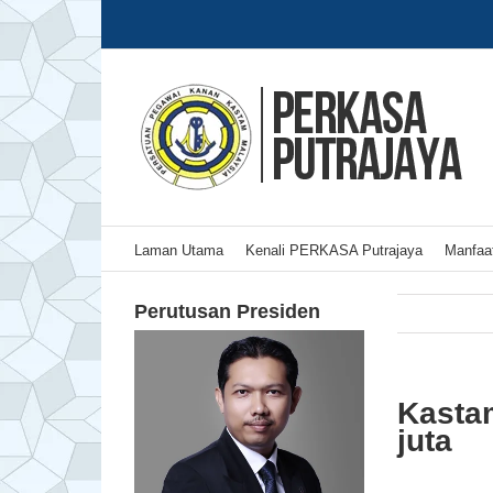
Skip
to
content
Laman Utama
Kenali PERKASA Putrajaya
Manfaat
Perutusan Presiden
Kasta
juta