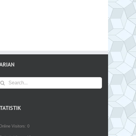
ARIAN
earch
r:
TATISTIK
Online Visitors:
0