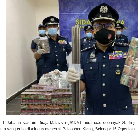
Jabatan Kastam Diraja Malaysia (JKDM) merampas sebanyak 20.35 juta b
uta yang cuba diseludup menerusi Pelabuhan Klang, Selangor 15 Ogos lalu.