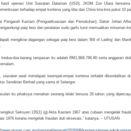
 hasil operasi Unit Siasatan Dalaman (USD), JKDM Zon Utara bersam
meriksaan terhadap empat kontena yang tiba dari China kira-kira pukul 10 pa
a Pengarah Kastam (Penguatkuasaan dan Pematuhan), Datuk Johari Alfiah
mengandungi paip besi dan peralatan sudu garfu turut memuatkan minuman ke
didapati mengikrar dagangan sebagai paip besi dalam ‘Bill of Lading’ dan Man
.
ai kedua-dua barang rampasan itu adalah RM1,868,796.80 serta anggaran du
 semalam.
u, siasatan awal mendapati keempat-empat kontena terbabit dikendalikan d
atus Sendirian Berhad yang sama di Selangor.
ulan itu pihaknya menahan seorang lelaki berusia 28 tahun yang dipercaya
.
mengikut Seksyen 135(1) (g) Akta Kastam 1967 atas cubaan mengelak frauda
ais 1976 kerana mengelak fraudan duti eksesais,” katanya. – UTUSAN
://www.utusan.com.my/nasional/jenayah/2020/08/kastam-rampas-rokok-minuma