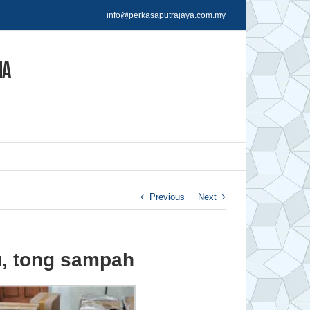
info@perkasaputrajaya.com.my
Previous
Next
u, tong sampah