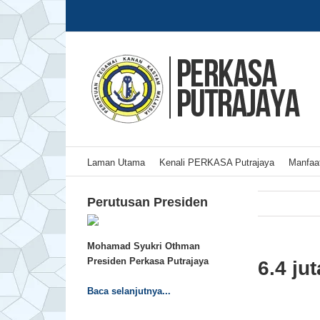
Skip
to
content
Laman Utama
Kenali PERKASA Putrajaya
Manfaat
Perutusan Presiden
Mohamad Syukri Othman
Presiden Perkasa Putrajaya
6.4 ju
Baca selanjutnya...