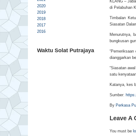
KLANG – Jabat
2020
di Pelabuhan K
2019
Timbalan Ketu
2018
Siasatan Dala
2017
2016
Menurutnya, b
bungkusan guni
Waktu Solat Putrajaya
“Pemeriksaan d
dianggarkan be
“Siasatan awal
satu kenyataan 
Katanya, kes 
Sumber:
https
By
Perkasa Pu
Leave A
You must be
l