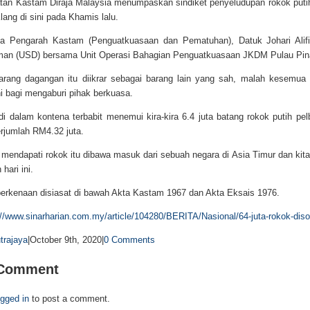
an Kastam Diraja Malaysia menumpaskan sindiket penyeludupan rokok putih 
lang di sini pada Khamis lalu.
a Pengarah Kastam (Penguatkuasaan dan Pematuhan), Datuk Johari Alifi
man (USD) bersama Unit Operasi Bahagian Penguatkuasaan JKDM Pulau Pin
arang dagangan itu diikrar sebagai barang lain yang sah, malah kesemu
 bagi mengaburi pihak berkuasa.
i dalam kontena terbabit menemui kira-kira 6.4 juta batang rokok putih pel
rjumlah RM4.32 juta.
 mendapati rokok itu dibawa masuk dari sebuah negara di Asia Timur dan kit
hari ini.
berkenaan disiasat di bawah Akta Kastam 1967 dan Akta Eksais 1976.
://www.sinarharian.com.my/article/104280/BERITA/Nasional/64-juta-rokok-di
trajaya
|
October 9th, 2020
|
0 Comments
 Comment
ogged in
to post a comment.