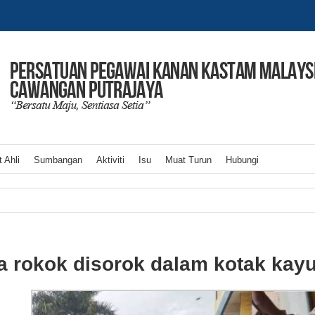
 Ahli
Sumbangan
Aktiviti
Isu
Muat Turun
Hubungi
ta rokok disorok dalam kotak kay