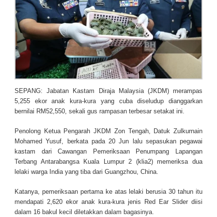
SEPANG: Jabatan Kastam Diraja Malaysia (JKDM) merampas
5,255 ekor anak kura-kura yang cuba diseludup dianggarkan
bernilai RM52,550, sekali gus rampasan terbesar setakat ini.
Penolong Ketua Pengarah JKDM Zon Tengah, Datuk Zulkurnain
Mohamed Yusuf, berkata pada 20 Jun lalu sepasukan pegawai
kastam dari Cawangan Pemeriksaan Penumpang Lapangan
Terbang Antarabangsa Kuala Lumpur 2 (klia2) memeriksa dua
lelaki warga India yang tiba dari Guangzhou, China.
Katanya, pemeriksaan pertama ke atas lelaki berusia 30 tahun itu
mendapati 2,620 ekor anak kura-kura jenis Red Ear Slider diisi
dalam 16 bakul kecil diletakkan dalam bagasinya.