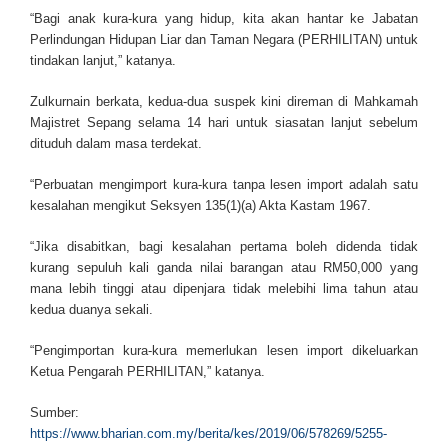
“Bagi anak kura-kura yang hidup, kita akan hantar ke Jabatan
Perlindungan Hidupan Liar dan Taman Negara (PERHILITAN) untuk
tindakan lanjut,” katanya.
Zulkurnain berkata, kedua-dua suspek kini direman di Mahkamah
Majistret Sepang selama 14 hari untuk siasatan lanjut sebelum
dituduh dalam masa terdekat.
“Perbuatan mengimport kura-kura tanpa lesen import adalah satu
kesalahan mengikut Seksyen 135(1)(a) Akta Kastam 1967.
“Jika disabitkan, bagi kesalahan pertama boleh didenda tidak
kurang sepuluh kali ganda nilai barangan atau RM50,000 yang
mana lebih tinggi atau dipenjara tidak melebihi lima tahun atau
kedua duanya sekali.
“Pengimportan kura-kura memerlukan lesen import dikeluarkan
Ketua Pengarah PERHILITAN,” katanya.
Sumber:
https://www.bharian.com.my/berita/kes/2019/06/578269/5255-