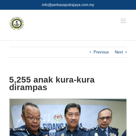
Skip
info@perkasaputrajaya.com.my
to
content
Previous
Next
5,255 anak kura-kura
dirampas