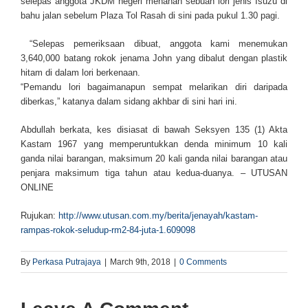
selepas anggota JKDM negeri menahan sebuah lori jenis Isuzu di
bahu jalan sebelum Plaza Tol Rasah di sini pada pukul 1.30 pagi.
“Selepas pemeriksaan dibuat, anggota kami menemukan
3,640,000 batang rokok jenama John yang dibalut dengan plastik
hitam di dalam lori berkenaan.
“Pemandu lori bagaimanapun sempat melarikan diri daripada
diberkas,” katanya dalam sidang akhbar di sini hari ini.
Abdullah berkata, kes disiasat di bawah Seksyen 135 (1) Akta
Kastam 1967 yang memperuntukkan denda minimum 10 kali
ganda nilai barangan, maksimum 20 kali ganda nilai barangan atau
penjara maksimum tiga tahun atau kedua-duanya. – UTUSAN
ONLINE
Rujukan:
http://www.utusan.com.my/berita/jenayah/kastam-
rampas-rokok-seludup-rm2-84-juta-1.609098
By
Perkasa Putrajaya
|
March 9th, 2018
|
0 Comments