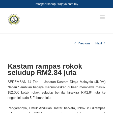
Skip
info@perkasaputrajaya.com.my
to
content
Previous
Next
Kastam rampas rokok
seludup RM2.84 juta
SEREMBAN 14 Feb. – Jabatan Kastam Diraja Malaysia (JKDM)
Negeri Sembilan berjaya menumpaskan cubaan membawa masuk
182,000 kotak rokok seludup bernilai kira-kira RM2.84 juta ke
negeri ini pada 5 Februari lalu.
Pengarahnya, Datuk Abdullah Jaafar berkata, rokok itu dirampas