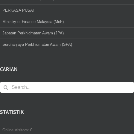
PERKASA PUSAT
Ministry of Finance Malaysia (MoF)
Jabatan Perkhidmatan Awam (JPA)
Suruhanjaya Perkhidmatan Awam (SPA)
CARIAN
Search
for:
STATISTIK
Online Visitors:
0