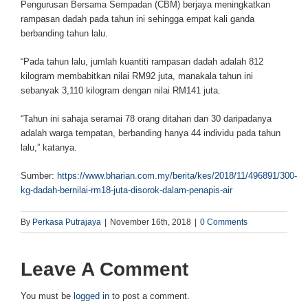
Pengurusan Bersama Sempadan (CBM) berjaya meningkatkan
rampasan dadah pada tahun ini sehingga empat kali ganda
berbanding tahun lalu.
“Pada tahun lalu, jumlah kuantiti rampasan dadah adalah 812
kilogram membabitkan nilai RM92 juta, manakala tahun ini
sebanyak 3,110 kilogram dengan nilai RM141 juta.
“Tahun ini sahaja seramai 78 orang ditahan dan 30 daripadanya
adalah warga tempatan, berbanding hanya 44 individu pada tahun
lalu,” katanya.
Sumber:
https://www.bharian.com.my/berita/kes/2018/11/496891/300-
kg-dadah-bernilai-rm18-juta-disorok-dalam-penapis-air
By
Perkasa Putrajaya
|
November 16th, 2018
|
0 Comments
Leave A Comment
You must be
logged in
to post a comment.