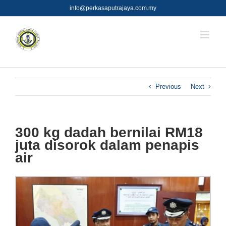
Skip
info@perkasaputrajaya.com.my
to
content
Previous
Next
300 kg dadah bernilai RM18
juta disorok dalam penapis
air