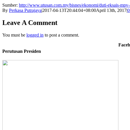
Sumber:
http://www.utusan.com.my/bisnes/ekonomi/duti-eksais-mpv-
By
Perkasa Putrajaya
|
2017-04-13T20:44:04+08:00
April 13th, 2017
|
0
Leave A Comment
You must be
logged in
to post a comment.
Faceb
Perutusan Presiden