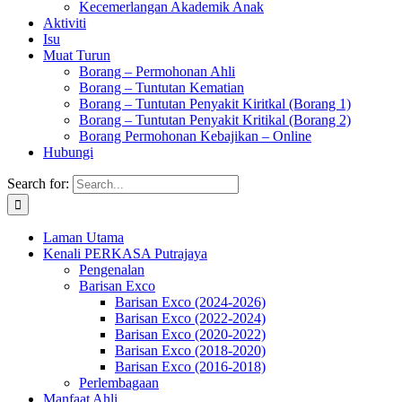
Kecemerlangan Akademik Anak
Aktiviti
Isu
Muat Turun
Borang – Permohonan Ahli
Borang – Tuntutan Kematian
Borang – Tuntutan Penyakit Kiritkal (Borang 1)
Borang – Tuntutan Penyakit Kritikal (Borang 2)
Borang Permohonan Kebajikan – Online
Hubungi
Search for:
Laman Utama
Kenali PERKASA Putrajaya
Pengenalan
Barisan Exco
Barisan Exco (2024-2026)
Barisan Exco (2022-2024)
Barisan Exco (2020-2022)
Barisan Exco (2018-2020)
Barisan Exco (2016-2018)
Perlembagaan
Manfaat Ahli