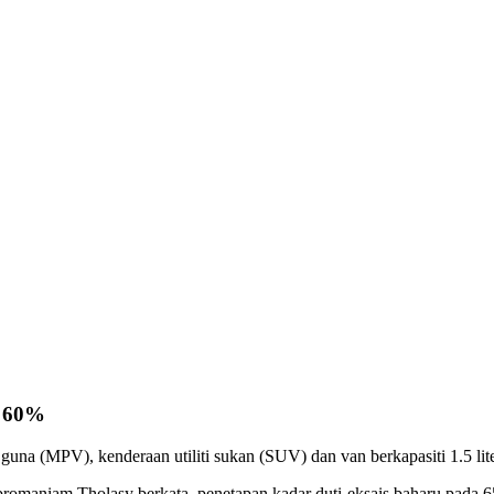
s 60%
 (MPV), kenderaan utiliti sukan (SUV) dan van berkapasiti 1.5 liter
maniam Tholasy berkata, penetapan kadar duti eksais baharu pada 65 p