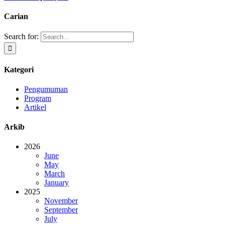
Carian
Search for:
Kategori
Pengumuman
Program
Artikel
Arkib
2026
June
May
March
January
2025
November
September
July