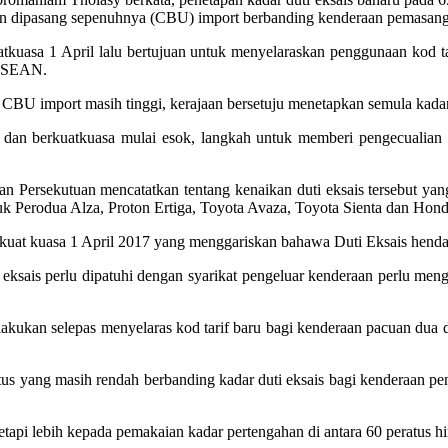
deraan dipasang sepenuhnya (CBU) import berbanding kenderaan pema­sa
atkuasa 1 April lalu bertujuan untuk menyelaraskan penggunaan kod
 ASEAN.
BU import masih tinggi, kerajaan bersetuju menetapkan semula kadar d
dan berkuatkuasa mulai esok, langkah untuk memberi pengecualian du
 Persekutuan mencatatkan tentang kenaikan duti eksais tersebut ya
asuk Perodua Alza, Proton Ertiga, Toyota Avaza, Toyota Sienta dan Ho
uat kuasa 1 April 2017 yang menggariskan bahawa Duti Eksais hendakl
 eksais perlu dipatuhi dengan syarikat pengeluar kenderaan perlu me
dilakukan selepas menyelaras kod tarif baru bagi kenderaan pacuan dua 
s yang masih rendah berbanding kadar duti eksais bagi kenderaan penum
etapi lebih kepada pemakaian kadar pertengahan di antara 60 peratus hi