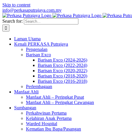
Skip to content
info@perkasaputrajaya.com.my
Search for:
Laman Utama
Kenali PERKASA Putrajaya
Pengenalan
Barisan Exco
Barisan Exco (2024-2026)
Barisan Exco (2022-2024)
Barisan Exco (2020-2022)
Barisan Exco (2018-2020)
Barisan Exco (2016-2018)
Perlembagaan
Manfaat Ahli
Manfaat Ahli – Peringkat Pusat
Manfaat Ahli – Peringkat Cawangan
Sumbangan
Perkahwinan Pertama
Kelahiran Anak Pertama
Warded Hospital
Kematian Ibu Bapa/Pasangan