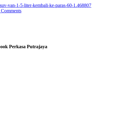
suv-van-1-5-liter-kembali-ke-paras-60-1.468807
 Comments
ook Perkasa Putrajaya