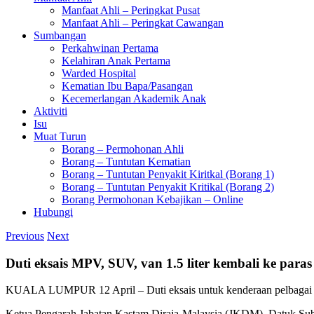
Manfaat Ahli – Peringkat Pusat
Manfaat Ahli – Peringkat Cawangan
Sumbangan
Perkahwinan Pertama
Kelahiran Anak Pertama
Warded Hospital
Kematian Ibu Bapa/Pasangan
Kecemerlangan Akademik Anak
Aktiviti
Isu
Muat Turun
Borang – Permohonan Ahli
Borang – Tuntutan Kematian
Borang – Tuntutan Penyakit Kiritkal (Borang 1)
Borang – Tuntutan Penyakit Kritikal (Borang 2)
Borang Permohonan Kebajikan – Online
Hubungi
Previous
Next
Duti eksais MPV, SUV, van 1.5 liter kembali ke para
KUALA LUMPUR 12 April – Duti eksais untuk kenderaan pelbagai guna
Ketua Pengarah Jabatan Kastam Diraja Malaysia (JKDM), Datuk Subro