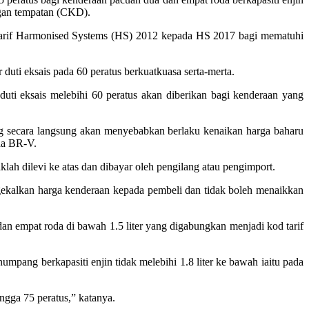
ngan tempatan (CKD).
 tarif Harmonised Systems (HS) 2012 kepada HS 2017 bagi mematuhi
uti eksais pada 60 peratus berkuatkuasa serta-merta.
ti eksais melebihi 60 peratus akan diberikan bagi kenderaan yang
ng secara langsung akan menyebabkan berlaku kenaikan harga baharu
nda BR-V.
ah dilevi ke atas dan dibayar oleh pengilang atau pengimport.
ngekalkan harga kenderaan kepada pembeli dan tidak boleh menaikkan
dan empat roda di bawah 1.5 liter yang digabungkan menjadi kod tarif
pang berkapasiti enjin tidak me­lebihi 1.8 liter ke bawah iaitu pada
ngga 75 peratus,” katanya.