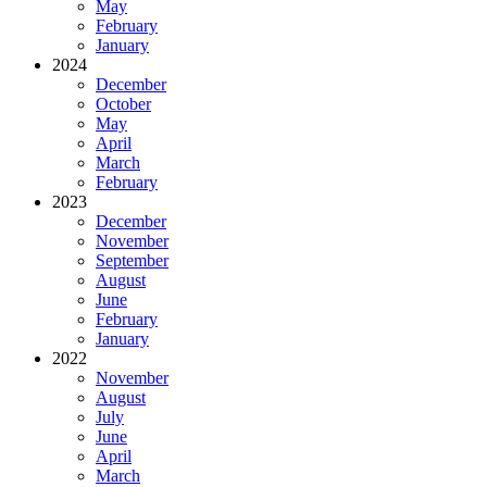
May
February
January
2024
December
October
May
April
March
February
2023
December
November
September
August
June
February
January
2022
November
August
July
June
April
March