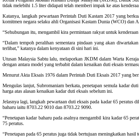
tidak me­lebihi 1.5 liter didapati telah memberi impak ke atas ken
Katanya, langkah pewartaan Perintah Duti Kastam 2017 yang berku
komitmen negara selaku ahli Organisasi Kastam Dunia (WCO) dan
“Sehubungan itu, mengambil kira permintaan rakyat untuk kenderaan C
“Dalam tempoh peralihan sementara pindaan yang akan diwartakan 
terlibat,” katanya dalam kenyataan di sini hari ini.
Utusan Malaysia Sabtu lalu, melaporkan JKDM dalam Warta Kerajaan
de­ngan antara model yang terbabit dalam kenaik­an duti eksais term
Menurut Akta Eksais 1976 dalam Perintah Duti Eksais 2017 yang berk
Mengulas lanjut, Subromaniam berkata, penetapan semula kadar duti
harga atas alasan kenaikan kadar duti eksais sebelum ini.
Jelasnya lagi, langkah pewartaan duti eksais pada kadar 65 peratus 
baharu iaitu 8703.22 9010 dan 8703.22 9090.
“Penetapan kadar baharu pada asalnya mengambil kira kadar 65 peratu
75 peratus.
“Penetapan pada 65 peratus juga tidak bertujuan meningkatkan hasil t