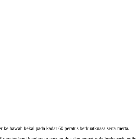
 ke bawah kekal pada kadar 60 peratus berkuatkuasa serta-merta.
eratus bagi ken­deraan pacuan dua dan empat roda berkapasiti enjin