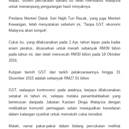
Malah, sistem percukaian baharu itu telah membantu Malaysia
untuk menampung pengurangan hasil minyaknya.
Perdana Menteri Datuk Seri Najib Tun Razak, yang juga Menteri
Kewangan, telah menyatakan sebelum ini, ‘Tanpa GST, ekonomi
Malaysia akan lumpuh’.
Cukai itu, yang dilaksanakan pada 1 Apr, tahun lepas pada kadar
enam peratus, disasarkan untuk meraih sebanyak RM39 bilion
pada tahun ini, dan telah mencecah RM30 bilion pada 19 Oktober
2016.
Kutipan bersih GST dari tarikh pelaksanaannya hingga 31
Disember 2015 adalah sebanyak RM27.01 bilion.
GST, walaupun kontroversi pada awalnya, berjaya dilaksanakan
setakat ini tahun ini, selepas melalui penambahbaikan yang
berterusan daripada Jabatan Kastam Diraja Malaysia dengan
melibatkan komuniti perniagaan selain mewujudkan kesedaran
dalam kalangan syarikat untuk mematuhi cukai tersebut.
Malah, ramai pakar-pakar dalam bidang percukaian melihat