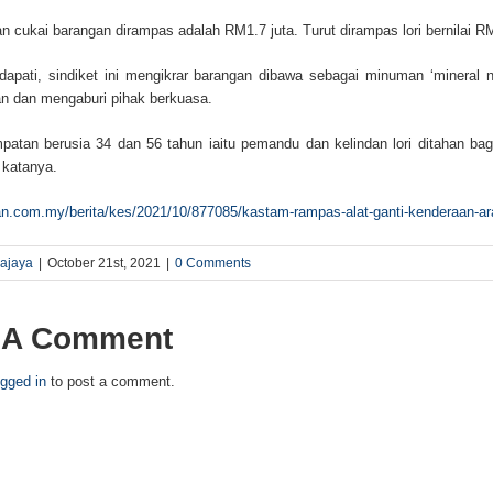
an cukai barangan dirampas adalah RM1.7 juta. Turut dirampas lori bernilai 
apati, sindiket ini mengikrar barangan dibawa sebagai minuman ‘mineral n
n dan mengaburi pihak berkuasa.
mpatan berusia 34 dan 56 tahun iaitu pemandu dan kelindan lori ditahan b
 katanya.
an.com.my/berita/kes/2021/10/877085/kastam-rampas-alat-ganti-kenderaan-ar
rajaya
|
October 21st, 2021
|
0 Comments
 A Comment
ogged in
to post a comment.