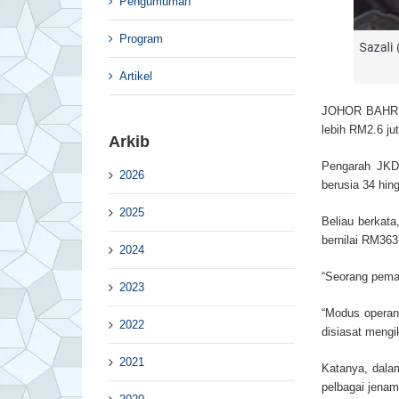
Pengumuman
Program
Artikel
JOHOR BAHRU: 
lebih RM2.6 jut
Arkib
Pengarah JKD
2026
berusia 34 hin
2025
Beliau berkat
bernilai RM363
2024
“Seorang peman
2023
“Modus operan
2022
disiasat mengi
2021
Katanya, dalam
pelbagai jenam