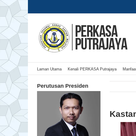
Skip
to
content
Laman Utama
Kenali PERKASA Putrajaya
Manfaat
Perutusan Presiden
Kastam