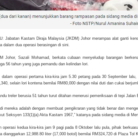
Jabatan Kastam Diraja Malaysia (JKDM) Johor merampas alat ganti kender
a dalam dua operasi berasingan di sini.
M Johor, Sazali Mohamad, berkata cubaan menyeludup barangan berken
gga 56 tahun yang juga pemandu dan kelindan lori.
a, dalam operasi pertama kira-kira jam 5.30 petang pada 30 September lal
,340, selain lori kontena bernilai RM80,000 dengan nilai duti dan cukai berj
du treler berusia 51 tahun turut ditahan menerusi pemeriksaan di tepi Jalan
di mereka adalah dengan membuat pengikraran yang tidak benar dan mengeli
kut Seksyen 133(1)(a) Akta Kastam 1967,” katanya pada sidang media di Mena
 operasi kedua kira-kira jam 9 pagi pada 8 Oktober lalu pula, pihak berk
a dianggarkan 12,988.80 liter (17,000 botol) bernilai RM324,720 di Plaza Tol K