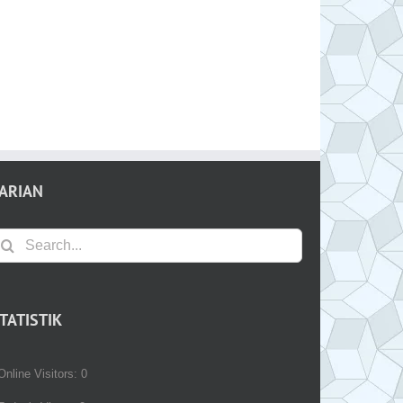
ARIAN
earch
r:
TATISTIK
Online Visitors:
0