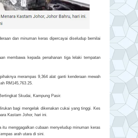
aan dan minuman keras dipercayai diseludup bernilai
aan membawa kepada penahanan tiga lelaki tempatan
u, pihaknya merampas 9,364 alat ganti kenderaan mewah
umlah RM145,763.25.
 Bertingkat Skudai, Kampung Pasir.
rukan bagi mengelak dikenakan cukai yang tinggi. Kes
ra Kastam Johor, hari ini.
uasa itu menggagalkan cubaan menyeludup minuman keras
empas arah utara di sini.