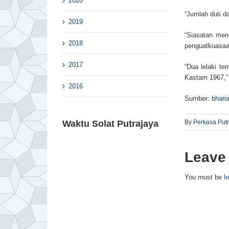
2020
“Jumlah duti d
2019
“Siasatan mend
2018
penguatkuasaa
2017
“Dua lelaki te
Kastam 1967,”
2016
Sumber:
bhari
Waktu Solat Putrajaya
By
Perkasa Put
Leave
You must be
l