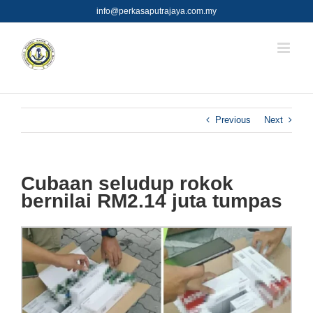
Skip
info@perkasaputrajaya.com.my
to
content
Previous
Next
Cubaan seludup rokok
bernilai RM2.14 juta tumpas