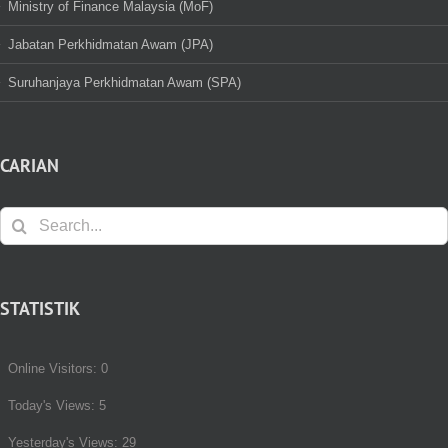
Ministry of Finance Malaysia (MoF)
Jabatan Perkhidmatan Awam (JPA)
Suruhanjaya Perkhidmatan Awam (SPA)
CARIAN
Search
for:
STATISTIK
Online Visitors:
0
Today's Views:
5
Yesterday's Views:
29