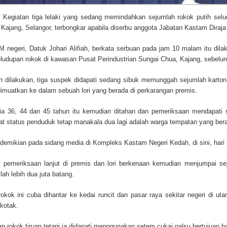
egiatan tiga lelaki yang sedang memindahkan sejumlah rokok putih seludu
 Kajang, Selangor, terbongkar apabila diserbu anggota Jabatan Kastam Diraj
 negeri, Datuk Johari Alifiah, berkata serbuan pada jam 10 malam itu di
ludupan rokok di kawasan Pusat Perindustrian Sungai Chua, Kajang, sebelum
an dilakukan, tiga suspek didapati sedang sibuk memunggah sejumlah karto
muatkan ke dalam sebuah lori yang berada di perkarangan premis.
ia 36, 44 dan 45 tahun itu kemudian ditahan dan pemeriksaan mendapati 
 status penduduk tetap manakala dua lagi adalah warga tempatan yang bera
 demikian pada sidang media di Kompleks Kastam Negeri Kedah, di sini, hari i
a, pemeriksaan lanjut di premis dan lori berkenaan kemudian menjumpai s
lah lebih dua juta batang.
rokok ini cuba dihantar ke kedai runcit dan pasar raya sekitar negeri di u
kotak.
an rokok tiruan tetapi ia didapati menggunakan setem cukai palsu bertujuan 