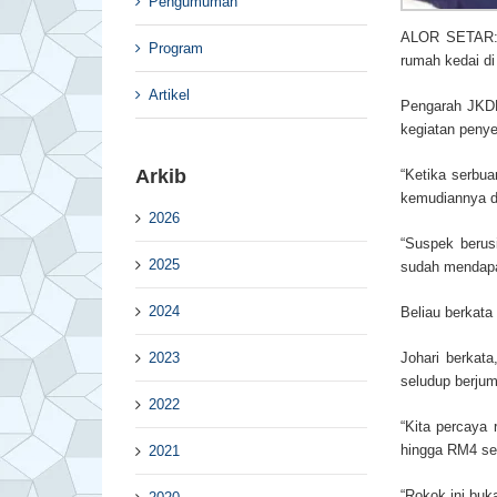
Pengumuman
ALOR SETAR: K
Program
rumah kedai di
Artikel
Pengarah JKDM
kegiatan penye
Arkib
“Ketika serbu
kemudiannya di
2026
“Suspek berus
2025
sudah mendapat
2024
Beliau berkata
2023
Johari berkat
seludup berjum
2022
“Kita percaya 
hingga RM4 se
2021
“Rokok ini buk