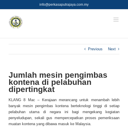
Skip
info@perkasaputrajaya.com.my
to
content
Previous
Next
Jumlah mesin pengimbas
kontena di pelabuhan
dipertingkat
KLANG 8 Mac – Kerajaan me­rancang untuk menambah le­bih
banyak mesin pengimbas kontena berteknologi tinggi di setiap
pelabuhan utama di negara ini bagi mengekang kegiatan
penyeludupan, sekali gus mempercepatkan proses pemeriksaan
muatan kontena yang dibawa masuk ke Malaysia.