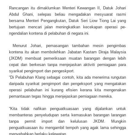
Rancangan itu dimaklumkan Menteri Kewangan II, Datuk Johari
Abdul Ghani, selepas beliau mengadakan mesyuarat rasmi
bersama Menteri Pengangkutan, Datuk Seri Liow Tiong Lai yang
bertujuan mencari jalan mening­katkan kecekapan operasi pe­
ngendalian kontena di pelabuhan di negara ini.
Menurut Johari, pemasa­ngan tambahan mesin pengimbas
kontena itu akan membolehkan Jabatan Kastam Diraja Malaysia
(JKDM) membuat pemeriksaan muatan barangan dengan lebih
cepat dan berkesan tanpa menjejaskan aktiviti perniagaan para
syarikat pengimport dan pengeskport.
“Di Pelabuhan Klang sebagai contoh, kita ada menerima rungutan
daripada syarikat pengimport dan pengeksport yang mengatakan
operasi pelabuhan ini kurang efisien kerana kita mengenakan
pemantauan tegas hingga menjejaskan perniagaan mereka.
“Kita tidak nafikan penguatkuasaan yang dijalankan untuk
membanteras penyeludupan serta kemasukan barangan larangan
tanpa permit import dan kelulusan JKDM. Mungkin
penguatkuasaan itu mengambil tempoh yang agak lama sehingga
menyebabkan berlaku kelewatan.