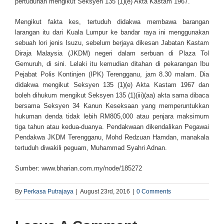
pertuduhan mengikut Seksyen 135 (1)(e) Akta Kastam 1967.
Mengikut fakta kes, tertuduh didakwa membawa barangan
larangan itu dari Kuala Lumpur ke bandar raya ini menggunakan
sebuah lori jenis Isuzu, sebelum berjaya dikesan Jabatan Kastam
Diraja Malaysia (JKDM) negeri dalam serbuan di Plaza Tol
Gemuruh, di sini. Lelaki itu kemudian ditahan di pekarangan Ibu
Pejabat Polis Kontinjen (IPK) Terengganu, jam 8.30 malam. Dia
didakwa mengikut Seksyen 135 (1)(e) Akta Kastam 1967 dan
boleh dihukum mengikut Seksyen 135 (1)(iii)(aa) akta sama dibaca
bersama Seksyen 34 Kanun Keseksaan yang memperuntukkan
hukuman denda tidak lebih RM805,000 atau penjara maksimum
tiga tahun atau kedua-duanya. Pendakwaan dikendalikan Pegawai
Pendakwa JKDM Terengganu, Mohd Redzuan Hamdan, manakala
tertuduh diwakili peguam, Muhammad Syahri Adnan.
Sumber: www.bharian.com.my/node/185272
By
Perkasa Putrajaya
|
August 23rd, 2016
|
0 Comments