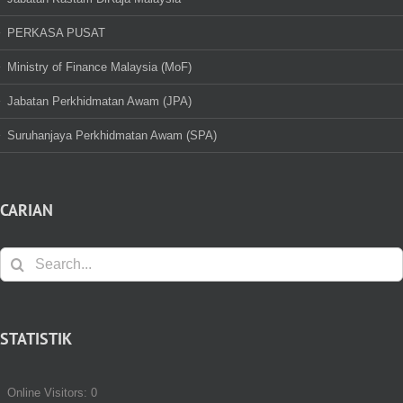
PERKASA PUSAT
Ministry of Finance Malaysia (MoF)
Jabatan Perkhidmatan Awam (JPA)
Suruhanjaya Perkhidmatan Awam (SPA)
CARIAN
Search
for:
STATISTIK
Online Visitors:
0