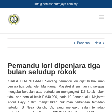
Skip
info@perkasaputrajaya.com.my
to
content
Previous
Next
Pemandu lori dipenjara tiga
bulan seludup rokok
KUALA TERENGGANU: Seorang pemandu lori dijatuhi hukuman
penjara tiga bulan oleh Mahkamah Majistret di sini hari ini, selepas
mengaku bersalah atas pertuduhan mengangkut 115 kotak rokok
tidak sah bernilai lebih RM40,000, pada 19 Januari lalu. Majistret
Abdul Hayyi Salim menjatuhkan hukuman berkenaan terhadap
tertuduh B Nesa Gandh, 35, yang mengaku salah terhadap