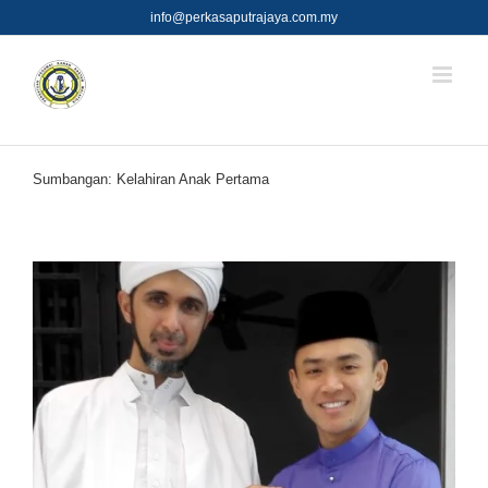
Skip
info@perkasaputrajaya.com.my
to
content
Sumbangan: Kelahiran Anak Pertama