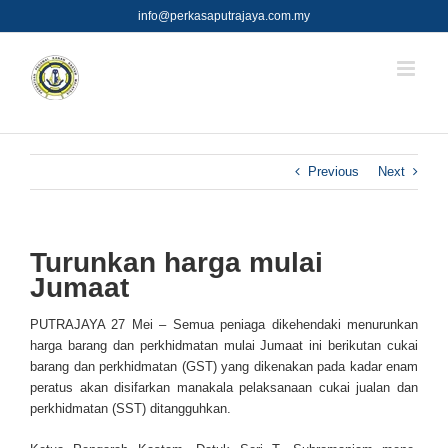
Skip
info@perkasaputrajaya.com.my
to
content
Previous
Next
Turunkan harga mulai
Jumaat
PUTRAJAYA 27 Mei – Semua peniaga dikehendaki menurunkan
harga barang dan perkhidmatan mulai Jumaat ini berikutan cukai
barang dan perkhidmatan (GST) yang dikenakan pada kadar enam
pera­tus akan disifarkan manakala pelaksanaan cukai jualan dan
perkhidmatan (SST) ditangguhkan.