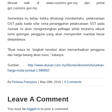
dimuat naik di www.customs.gov.my dan portal
gst.customs.gov.my.
Sementara itu beliau ketika dihubungi memberitahu, pelaksanaan
GST pada kadar sifar serta penangguhan pe­lak­­sanaan SST pada
Jumaat ini akan menguntungkan pelbagai pihak terutama rakyat
serta golongan pengguna yang akan memperoleh manfaat besar
daripadanya.
“Buat masa ini, langkah tersebut akan memanfaatkan pengguna
dan harga barang akan turun,” katanya.
Sumber:
http://www.utusan.com.my/bisnes/ekonomi/turunkan-
harga-mulai-jumaat-1.680910
By
Perkasa Putrajaya
|
May 28th, 2018
|
0 Comments
Leave A Comment
You must be
logged in
to post a comment.