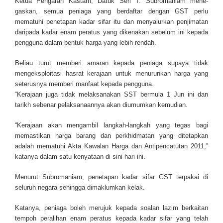
Ketua Pengarah Kastam, Datuk Seri T. Subromaniam mene­
gaskan, semua peniaga yang berdaftar dengan GST perlu
mematuhi penetapan kadar sifar itu dan menyalurkan penjimatan
daripada kadar enam peratus yang dikenakan sebelum ini kepada
pengguna dalam bentuk harga yang lebih rendah.
Beliau turut memberi amaran kepada peniaga supaya tidak
mengeksploitasi hasrat kerajaan untuk menurunkan harga yang
seterusnya memberi manfaat kepada pengguna.
“Kerajaan juga tidak melaksanakan SST bermula 1 Jun ini dan
tarikh sebenar pelaksanaannya akan diumumkan kemudian.
“Kerajaan akan mengambil langkah-langkah yang tegas bagi
memastikan har­ga ba­rang dan per­khid­matan yang di­te­tapkan
adalah mematuhi Akta Kawalan Harga dan Antipencatutan 2011,”
katanya dalam satu kenyataan di sini hari ini.
Menurut Subromaniam, penetapan kadar sifar GST terpakai di
seluruh negara sehingga dimaklumkan kelak.
Katanya, peniaga boleh merujuk kepada soalan lazim berkaitan
tempoh peralihan enam peratus kepada kadar sifar yang telah