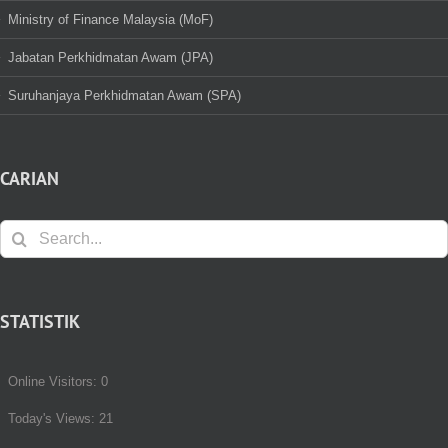
Ministry of Finance Malaysia (MoF)
Jabatan Perkhidmatan Awam (JPA)
Suruhanjaya Perkhidmatan Awam (SPA)
CARIAN
Search
for:
STATISTIK
Online Visitors:
0
Today's Views:
21